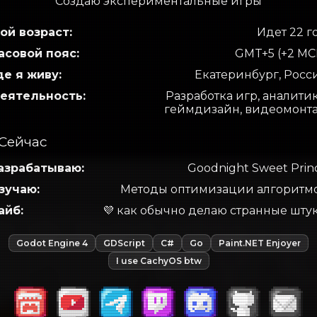
Создаю экспериментальные игры
ой возраст:
Идет
22
г
асовой пояс:
GMT+5 (+2 МС
де я живу:
Екатеринбург, Росс
еятельность:
Разработка игр, аналитик
геймдизайн, видеомонт
Сейчас
азрабатываю:
Goodnight Sweet Prin
зучаю:
Методы оптимизации алгоритм
айб:
💜 как обычно делаю странные шту
Godot Engine 4
GDScript
С#
Go
Paint.NET Enjoyer
I use CachyOS btw