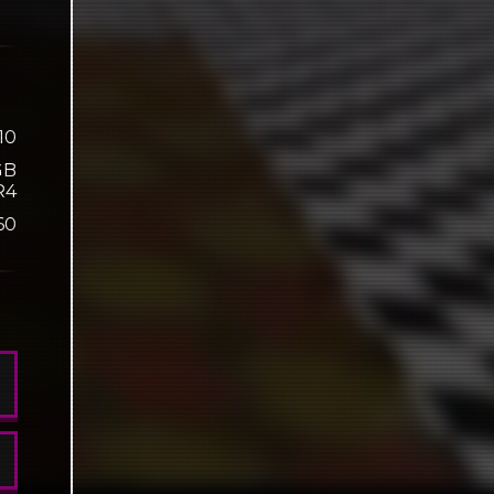
10
GB
R4
60