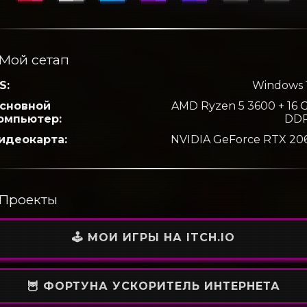
Мой сетап
S:
Windows 
сновной
AMD Ryzen 5 3600 + 16 
омпьютер:
DD
идеокарта:
NVIDIA GeForce RTX 20
Проекты
🕹️ МОИ ИГРЫ НА ITCH.IO
🦉 ФОРТУНА УСКОРИТЕЛЬ ИНТЕРНЕТА