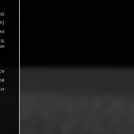
од
К)
ия
а,
аж
ce
ов
ки