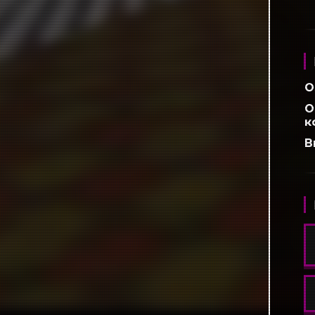
O
О
к
В