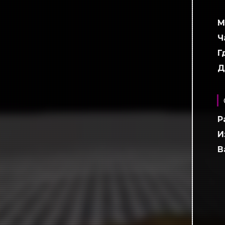
М
Ч
Г
Д
Р
И
В