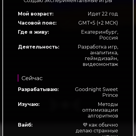
Создаю экспериментальные игры
Мой возраст:
Идет
22
год
Часовой пояс:
GMT+5 (+2 МСК)
Где я живу:
Екатеринбург,
Россия
Деятельность:
Разработка игр,
аналитика,
геймдизайн,
видеомонтаж
Сейчас
Разрабатываю:
Goodnight Sweet
Prince
Изучаю:
Методы
оптимизации
алгоритмов
Вайб:
💜 как обычно
делаю странные