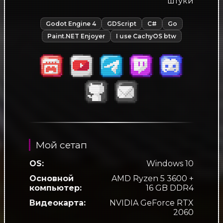
штуки
Godot Engine 4
GDScript
С#
Go
Paint.NET Enjoyer
I use CachyOS btw
Мой сетап
OS:
Windows 10
Основной
AMD Ryzen 5 3600 +
компьютер:
16 GB DDR4
Видеокарта:
NVIDIA GeForce RTX
2060