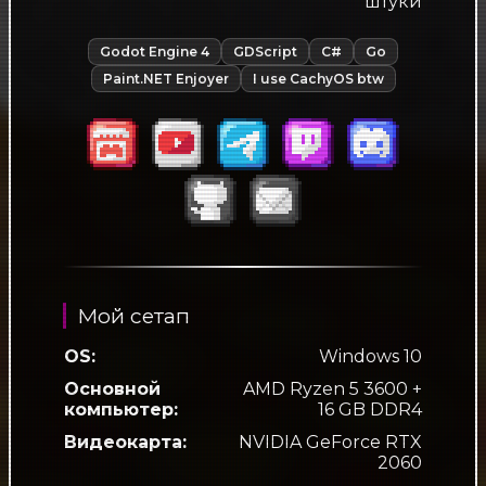
штуки
Godot Engine 4
GDScript
С#
Go
Paint.NET Enjoyer
I use CachyOS btw
Мой сетап
OS:
Windows 10
Основной
AMD Ryzen 5 3600 +
компьютер:
16 GB DDR4
Видеокарта:
NVIDIA GeForce RTX
2060