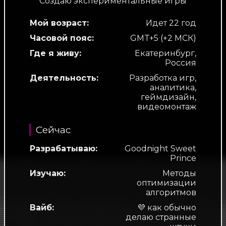
Создаю экспериментальные игры
Мой возраст:
Идет
22
год
Часовой пояс:
GMT+5 (+2 МСК)
Где я живу:
Екатеринбург,
Россия
Деятельность:
Разработка игр,
аналитика,
геймдизайн,
видеомонтаж
Сейчас
Разрабатываю:
Goodnight Sweet
Prince
Изучаю:
Методы
оптимизации
алгоритмов
Вайб:
💜 как обычно
делаю странные